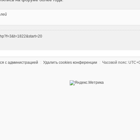
елей
php?f=3&t=1822&start=20
ся с администрацией
Удалить cookies конференции
Часовой пояс:
UTC+0