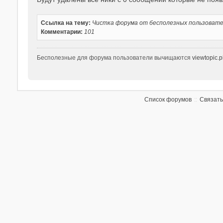
щ
е
Ссылка на тему:
Чистка форума от бесполезных пользоват
н
Комментарии:
101
и
е
Бесполезные для форума пользователи вычищаются
viewtopic.
Список форумов
Связать