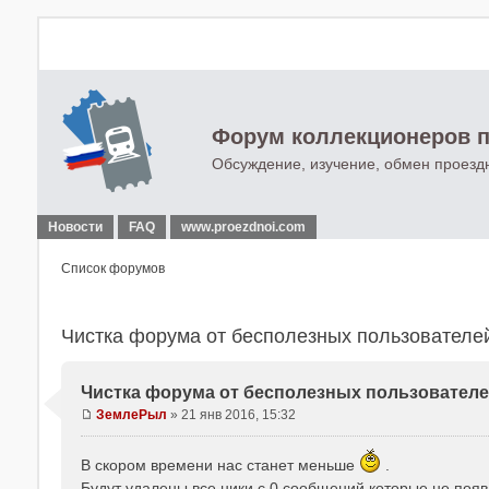
Форум коллекционеров п
Обсуждение, изучение, обмен проезд
Новости
FAQ
www.proezdnoi.com
Список форумов
Чистка форума от бесполезных пользователе
Чистка форума от бесполезных пользовател
ЗемлеРыл
»
21 янв 2016, 15:32
С
о
В скором времени нас станет меньше
.
о
Будут удалены все ники с 0 сообщений которые не поя
б