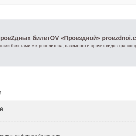
роеZдных билетOV «Проездной» proezdnoi.
ными билетами метрополитена, наземного и прочих видов транспо
й
ей
влялись на форуме более года.