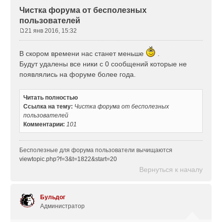
Чистка форума от бесполезных
пользователей
21 янв 2016, 15:32
С
о
В скором времени нас станет меньше
.
о
Будут удалены все ники с 0 сообщений которые не
б
щ
появлялись на форуме более года.
е
н
Читать полностью
и
Ссылка на тему:
Чистка форума от бесполезных
е
пользователей
Комментарии:
101
Бесполезные для форума пользователи вычищаются
viewtopic.php?f=3&t=1822&start=20
Вернуться к началу
Бульдог
Администратор