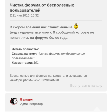
Чистка форума от бесполезных
пользователей
21 янв 2016, 15:32
С
о
В скором времени нас станет меньше
.
о
Будут удалены все ники с 0 сообщений которые не
б
щ
появлялись на форуме более года.
е
н
Читать полностью
и
Ссылка на тему:
Чистка форума от бесполезных
е
пользователей
Комментарии:
101
Бесполезные для форума пользователи вычищаются
viewtopic.php?f=3&t=1822&start=20
Вернуться к началу
Бульдог
Администратор