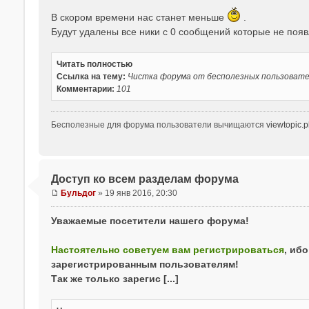
о
В скором времени нас станет меньше
.
о
Будут удалены все ники с 0 сообщений которые не поя
б
щ
е
Читать полностью
н
Ссылка на тему:
Чистка форума от бесполезных пользоват
и
Комментарии:
101
е
Бесполезные для форума пользователи вычищаются
viewtopic.
Доступ ко всем разделам форума
Бульдог
»
19 янв 2016, 20:30
С
о
Уважаемые посетители нашего форума!
о
б
Настоятельно советуем вам регистрироваться
, иб
щ
зарегистрированным пользователям!
е
н
Так же только зарегис [...]
и
е