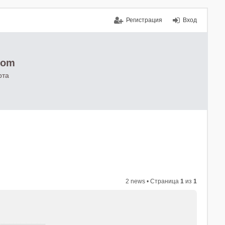
Регистрация
Вход
com
рта
2 news • Страница
1
из
1