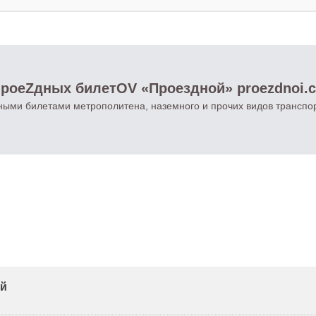
роеZдных билетOV «Проездной» proezdnoi.
ными билетами метрополитена, наземного и прочих видов транспо
ей