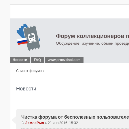
Форум коллекционеров п
Обсуждение, изучение, обмен проезд
Новости
FAQ
www.proezdnoi.com
Список форумов
Новости
Чистка форума от бесполезных пользовател
ЗемлеРыл
»
21 янв 2016, 15:32
С