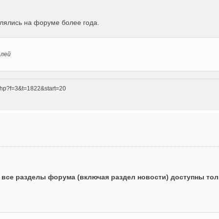
влялись на форуме более года.
елей
php?f=3&t=1822&start=20
о все разделы форума (включая раздел новости) доступны то