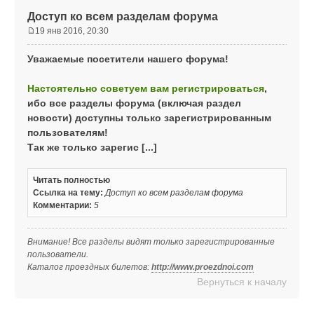
Доступ ко всем разделам форума
19 янв 2016, 20:30
С
о
Уважаемые посетители нашего форума!
о
б
Настоятельно советуем вам регистрироваться
,
щ
ибо все разделы форума (включая раздел
е
н
новости) доступны только зарегистрированным
и
пользователям!
е
Так же только зарегис [...]
Читать полностью
Ссылка на тему:
Доступ ко всем разделам форума
Комментарии:
5
Внимание! Все разделы видят только зарегистрированные
пользователи.
Каталог проездных билетов:
http://www.proezdnoi.com
Вернуться к началу