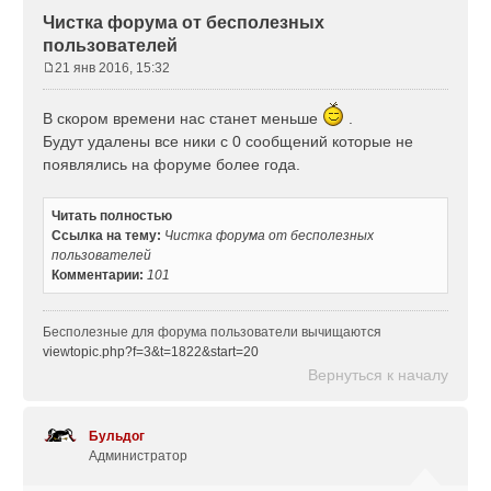
Чистка форума от бесполезных
пользователей
21 янв 2016, 15:32
С
о
В скором времени нас станет меньше
.
о
Будут удалены все ники с 0 сообщений которые не
б
щ
появлялись на форуме более года.
е
н
Читать полностью
и
Ссылка на тему:
Чистка форума от бесполезных
е
пользователей
Комментарии:
101
Бесполезные для форума пользователи вычищаются
viewtopic.php?f=3&t=1822&start=20
Вернуться к началу
Бульдог
Администратор