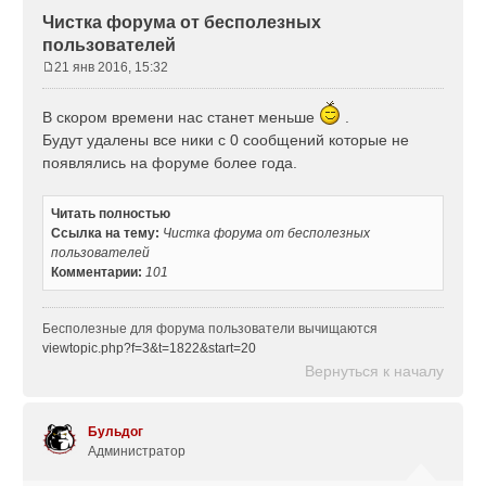
Чистка форума от бесполезных
пользователей
21 янв 2016, 15:32
С
о
В скором времени нас станет меньше
.
о
Будут удалены все ники с 0 сообщений которые не
б
щ
появлялись на форуме более года.
е
н
Читать полностью
и
Ссылка на тему:
Чистка форума от бесполезных
е
пользователей
Комментарии:
101
Бесполезные для форума пользователи вычищаются
viewtopic.php?f=3&t=1822&start=20
Вернуться к началу
Бульдог
Администратор