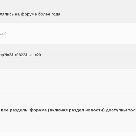
влялись на форуме более года.
елей
php?f=3&t=1822&start=20
о все разделы форума (включая раздел новости) доступны то