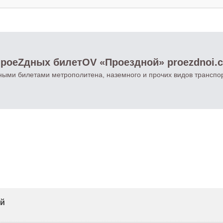
роеZдных билетOV «Проездной» proezdnoi.
ными билетами метрополитена, наземного и прочих видов транспо
ей