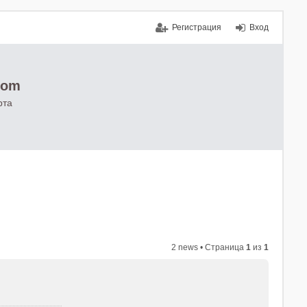
Регистрация
Вход
com
рта
2 news • Страница
1
из
1