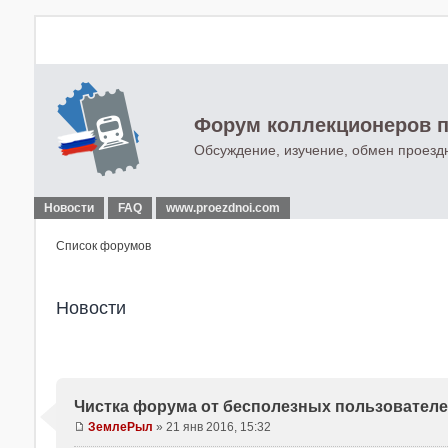
Форум коллекционеров п
Обсуждение, изучение, обмен проезд
Новости
FAQ
www.proezdnoi.com
Список форумов
Новости
Чистка форума от бесполезных пользовател
ЗемлеРыл
»
21 янв 2016, 15:32
С