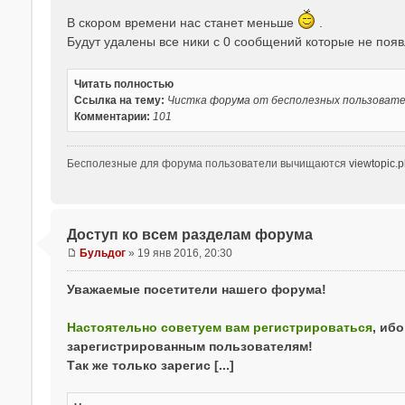
о
В скором времени нас станет меньше
.
о
Будут удалены все ники с 0 сообщений которые не поя
б
щ
е
Читать полностью
н
Ссылка на тему:
Чистка форума от бесполезных пользоват
и
Комментарии:
101
е
Бесполезные для форума пользователи вычищаются
viewtopic.
Доступ ко всем разделам форума
Бульдог
»
19 янв 2016, 20:30
С
о
Уважаемые посетители нашего форума!
о
б
Настоятельно советуем вам регистрироваться
, иб
щ
зарегистрированным пользователям!
е
н
Так же только зарегис [...]
и
е