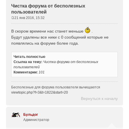
Чистка форума от бесполезных
пользователей
21 янв 2016, 15:32
С
о
В скором времени нас станет меньше
.
о
Будут удалены все ники с 0 сообщений которые не
б
щ
появлялись на форуме более года.
е
н
Читать полностью
и
Ссылка на тему:
Чистка форума от бесполезных
е
пользователей
Комментарии:
101
Бесполезные для форума пользователи вычищаются
viewtopic.php?f=3&t=1822&start=20
Вернуться к началу
Бульдог
Администратор