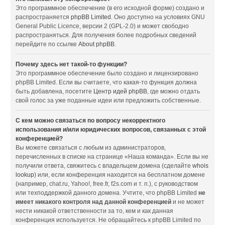
Это программное обеспечение (в его исходной форме) создано и
распространяется
phpBB Limited
. Оно доступно на условиях GNU
General Public Licence, версии 2 (GPL-2.0) и может свободно
распространяться. Для получения более подробных сведений
перейдите по ссылке
About phpBB
.
Почему здесь нет такой-то функции?
Это программное обеспечение было создано и лицензировано
phpBB Limited. Если вы считаете, что какая-то функция должна
быть добавлена, посетите
Центр идей phpBB
, где можно отдать
свой голос за уже поданные идеи или предложить собственные.
С кем можно связаться по вопросу некорректного
использования и/или юридических вопросов, связанных с этой
конференцией?
Вы можете связаться с любым из администраторов,
перечисленных в списке на странице «Наша команда». Если вы не
получили ответа, свяжитесь с владельцем домена (сделайте
whois
lookup
) или, если конференция находится на бесплатном домене
(например, chat.ru, Yahoo!, free.fr, f2s.com и т. п.), с руководством
или техподдержкой данного домена. Учтите, что phpBB Limited
не
имеет никакого контроля над данной конференцией
и не может
нести никакой ответственности за то, кем и как данная
конференция используется. Не обращайтесь к phpBB Limited по