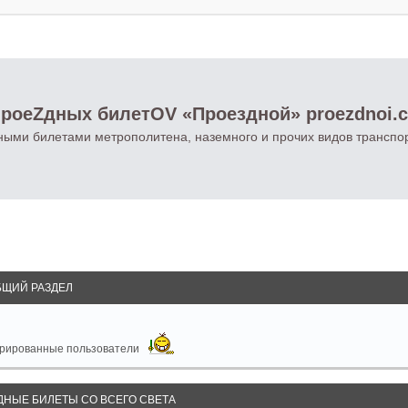
роеZдных билетOV «Проездной» proezdnoi.
ными билетами метрополитена, наземного и прочих видов транспо
БЩИЙ РАЗДЕЛ
стрированные пользователи
ДНЫЕ БИЛЕТЫ СО ВСЕГО СВЕТА