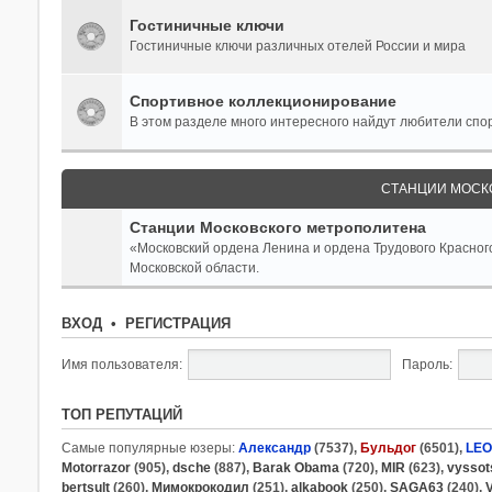
Гостиничные ключи
Гостиничные ключи различных отелей России и мира
Спортивное коллекционирование
В этом разделе много интересного найдут любители спо
СТАНЦИИ МОСК
Станции Московского метрополитена
«Московский ордена Ленина и ордена Трудового Красног
Московской области.
ВХОД
•
РЕГИСТРАЦИЯ
Имя пользователя:
Пароль:
ТОП РЕПУТАЦИЙ
Самые популярные юзеры:
Александр
(7537),
Бульдог
(6501),
LE
Motorrazor
(905),
dsche
(887),
Barak Obama
(720),
MIR
(623),
vyssot
bertsult
(260),
Мимокрокодил
(251),
alkabook
(250),
SAGA63
(240),
V