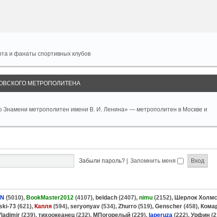
рта и фанаты спортивных клубов
ОВСКОГО МЕТРОПОЛИТЕНА
о Знамени метрополитен имени В. И. Ленина» — метрополитен в Москве и
Забыли пароль?
|
Запомнить меня
ON
(5010),
BookMaster2012
(4107),
beldach
(2407),
nimu
(2152),
Шерлок Холм
ski-73
(621),
Капля
(594),
seryonyav
(534),
Zhurro
(519),
Genscher
(458),
Кома
ladimir
(239),
тихоокеанец
(232),
МПогорелый
(229),
laperuza
(222),
Урфин
(2