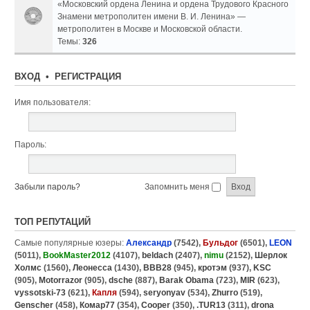
«Московский ордена Ленина и ордена Трудового Красного
Знамени метрополитен имени В. И. Ленина» —
метрополитен в Москве и Московской области.
Темы:
326
ВХОД
•
РЕГИСТРАЦИЯ
Имя пользователя:
Пароль:
Забыли пароль?
Запомнить меня
ТОП РЕПУТАЦИЙ
Самые популярные юзеры:
Александр
(7542),
Бульдог
(6501),
LEON
(5011),
BookMaster2012
(4107),
beldach
(2407),
nimu
(2152),
Шерлок
Холмс
(1560),
Леонесса
(1430),
BBB28
(945),
кротэм
(937),
KSC
(905),
Motorrazor
(905),
dsche
(887),
Barak Obama
(723),
MIR
(623),
vyssotski-73
(621),
Капля
(594),
seryonyav
(534),
Zhurro
(519),
Genscher
(458),
Комар77
(354),
Cooper
(350),
.TUR13
(311),
drona