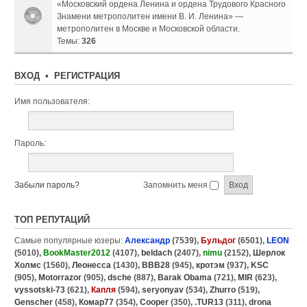
«Московский ордена Ленина и ордена Трудового Красного
Знамени метрополитен имени В. И. Ленина» —
метрополитен в Москве и Московской области.
Темы:
326
ВХОД
•
РЕГИСТРАЦИЯ
Имя пользователя:
Пароль:
Забыли пароль?
Запомнить меня
ТОП РЕПУТАЦИЙ
Самые популярные юзеры:
Александр
(7539),
Бульдог
(6501),
LEON
(5010),
BookMaster2012
(4107),
beldach
(2407),
nimu
(2152),
Шерлок
Холмс
(1560),
Леонесса
(1430),
BBB28
(945),
кротэм
(937),
KSC
(905),
Motorrazor
(905),
dsche
(887),
Barak Obama
(721),
MIR
(623),
vyssotski-73
(621),
Капля
(594),
seryonyav
(534),
Zhurro
(519),
Genscher
(458),
Комар77
(354),
Cooper
(350),
.TUR13
(311),
drona