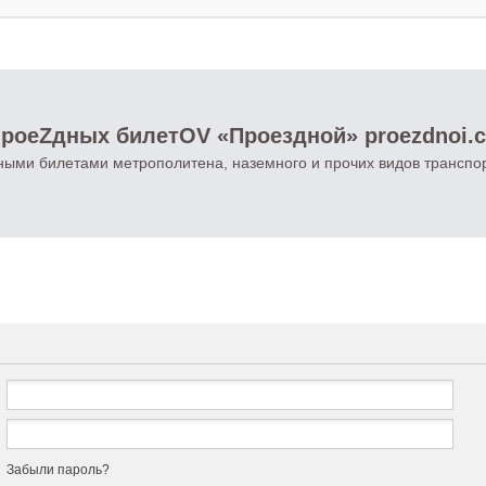
роеZдных билетOV «Проездной» proezdnoi.
ными билетами метрополитена, наземного и прочих видов транспо
Забыли пароль?