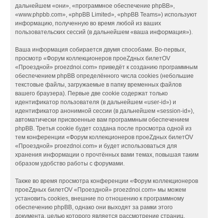
дальнейшем «они», «программное обеспечение phpBB»,
«www.phpbb.com», «phpBB Limited», «phpBB Teams») используют
информацию, полученную во время любой из ваших
пользовательских сессий (в дальнейшем «ваша информация»).
Ваша информация собирается двумя способами. Во-первых,
просмотр «Форум коллекционеров проеZдных билетOV
«Проездной» proezdnoi.com» приведёт к созданию программным
обеспечением phpBB определённого числа cookies (небольшие
текстовые файлы, загружаемые в папку временных файлов
вашего браузера). Первые две cookie содержат только
идентификатор пользователя (в дальнейшем «user-id») и
идентификатор анонимной сессии (в дальнейшем «session-id»),
автоматически присвоенные вам программным обеспечением
phpBB. Третья cookie будет создана после просмотра одной из
тем конференции «Форум коллекционеров проеZдных билетOV
«Проездной» proezdnoi.com» и будет использоваться для
хранения информации о прочтённых вами темах, повышая таким
образом удобство работы с форумами.
Также во время просмотра конференции «Форум коллекционеров
проеZдных билетOV «Проездной» proezdnoi.com» мы можем
установить cookies, внешние по отношению к программному
обеспечению phpBB, однако они выходят за рамки этого
документа, целью которого является рассмотрение страниц,