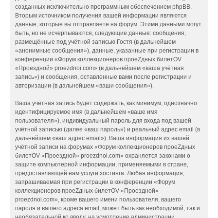
созданных исключительно программным обеспечением phpBB.
Вторым источником получения вашей информации являются
данные, которые вы отправляете на форум. Этими данными могут
быть, но не исчерпываются, следующие данные: сообщения,
размещённые под учётной записью Гостя (в дальнейшем
«анонимные сообщения»), данные, указанные при регистрации в
конференции «Форум коллекционеров проеZдных билетOV
«Проездной» proezdnoi.com» (в дальнейшем «ваша учётная
запись») и сообщения, оставленные вами после регистрации и
авторизации (в дальнейшем «ваши сообщения»).
Ваша учётная запись будет содержать, как минимум, однозначно
идентифицируемое имя (в дальнейшем «ваше имя
пользователя»), индивидуальный пароль для входа под вашей
учётной записью (далее «ваш пароль») и реальный адрес email (в
дальнейшем «ваш адрес email»). Ваша информация из вашей
учётной записи на форумах «Форум коллекционеров проеZдных
билетOV «Проездной» proezdnoi.com» охраняется законами о
защите компьютерной информации, применяемыми в стране,
предоставляющей нам услуги хостинга. Любая информация,
запрашиваемая при регистрации в конференции «Форум
коллекционеров проеZдных билетOV «Проездной»
proezdnoi.com», кроме вашего имени пользователя, вашего
пароля и вашего адреса email, может быть как необходимой, так и
необязательной ко вводу, на усмотрение администрации