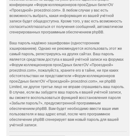
конференции «Форум коллекционеров проеZдных билетOV
«Проездной» proezdnoi.com». В любом случае у вас есть
возможность выбрать, какая информация из вашей учётной
записи будет общедоступна. Кроме того, у вас есть возможность
согласиться/отказаться от получения сообщений, автоматически
сгенерированных программным обеспечением phpBB.
Ваш пароль надёжно зашифрован (односторонним
хэшированием). Однако не рекомендуется использовать этот же
самый пароль, регистрируясь на других сайтах. Ваш пароль
является средством доступа к вашей учётной записи на форумах
«Форум коллекционеров проеZдных билетOV «Проездной»
proezdnoi.com», пожалуйста, храните его в тайне, ни при каких
обстоятельствах ни представители «Форум коллекционеров
проеZдных билетOV «Проездной» proezdnoi.com», ни phpBB
Limited, ни другое третье лицо не вправе спрашивать ваш пароль.
В случае, если вы забудете ваш пароль к вашей учётной записи,
вы сможете воспользоваться функцией восстановления пароля
«Забыли пароль?», предусмотренной программным
обеспечением phpBB. Вам будет необходимо ввести ваше имя
пользователя и ваш адрес email, после чего программное
обеспечение phpBB сгенерирует вам новый пароль для вашей
учётной записи.