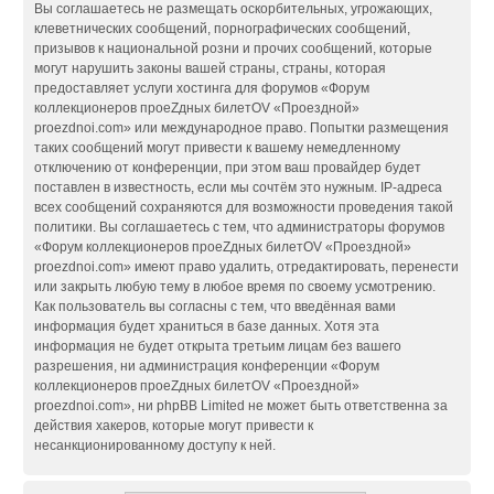
Вы соглашаетесь не размещать оскорбительных, угрожающих,
клеветнических сообщений, порнографических сообщений,
призывов к национальной розни и прочих сообщений, которые
могут нарушить законы вашей страны, страны, которая
предоставляет услуги хостинга для форумов «Форум
коллекционеров проеZдных билетOV «Проездной»
proezdnoi.com» или международное право. Попытки размещения
таких сообщений могут привести к вашему немедленному
отключению от конференции, при этом ваш провайдер будет
поставлен в известность, если мы сочтём это нужным. IP-адреса
всех сообщений сохраняются для возможности проведения такой
политики. Вы соглашаетесь с тем, что администраторы форумов
«Форум коллекционеров проеZдных билетOV «Проездной»
proezdnoi.com» имеют право удалить, отредактировать, перенести
или закрыть любую тему в любое время по своему усмотрению.
Как пользователь вы согласны с тем, что введённая вами
информация будет храниться в базе данных. Хотя эта
информация не будет открыта третьим лицам без вашего
разрешения, ни администрация конференции «Форум
коллекционеров проеZдных билетOV «Проездной»
proezdnoi.com», ни phpBB Limited не может быть ответственна за
действия хакеров, которые могут привести к
несанкционированному доступу к ней.