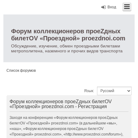
Вход
Форум коллекционеров проеZдных
билетOV «Проездной» proezdnoi.com
Обсуждение, изучение, обмен проездными билетами
метрополитена, наземного и прочих видов транспорта
Список форумов
Язык:
Форум коллекционеров проеZдных билетOV
«Проездной» proezdnoi.com - Регистрация
Заходя на конференцию «Форум коллекционеров проеZдных
билетOV «Проездной» proezdnoi.com» (в дальнейшем «мы»,
«наш», «Форум коллекционеров проеZдных билетOV
«Проездной» proezdnoi.com», «http://www.proezdnoi.com/forum»),