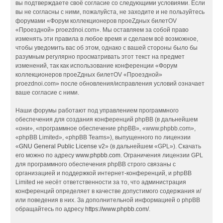
вы подтверждаете своё согласие со следующими условиями. Если
вы не согласны с ними, пожалуйста, не заходите и не пользуйтесь
форумами «Форум коллекционеров проеZдных билетOV
«Проездной» proezdnoi.com». Мы оставляем за собой право
изменять эти правила в любое время и сделаем всё возможное,
чтобы уведомить вас об этом, однако с вашей стороны было бы
разумным регулярно просматривать этот текст на предмет
изменений, так как использование конференции «Форум
коллекционеров проеZдных билетOV «Проездной»
proezdnoi.com» после обновления/исправления условий означает
ваше согласие с ними.
Наши форумы работают под управлением программного
обеспечения для создания конференций phpBB (в дальнейшем
«они», «программное обеспечение phpBB», «www.phpbb.com»,
«phpBB Limited», «phpBB Teams»), выпущенного по лицензии
«
GNU General Public License v2
» (в дальнейшем «GPL»). Скачать
его можно по адресу
www.phpbb.com
. Ограничения лицензии GPL
для программного обеспечения phpBB строго связаны с
организацией и поддержкой интернет-конференций, и phpBB
Limited не несёт ответственности за то, что администрация
конференций определяет в качестве допустимого содержания и/
или поведения в них. За дополнительной информацией о phpBB
обращайтесь по адресу
https://www.phpbb.com/
.