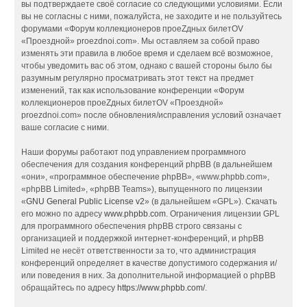
вы подтверждаете своё согласие со следующими условиями. Если
вы не согласны с ними, пожалуйста, не заходите и не пользуйтесь
форумами «Форум коллекционеров проеZдных билетOV
«Проездной» proezdnoi.com». Мы оставляем за собой право
изменять эти правила в любое время и сделаем всё возможное,
чтобы уведомить вас об этом, однако с вашей стороны было бы
разумным регулярно просматривать этот текст на предмет
изменений, так как использование конференции «Форум
коллекционеров проеZдных билетOV «Проездной»
proezdnoi.com» после обновления/исправления условий означает
ваше согласие с ними.
Наши форумы работают под управлением программного
обеспечения для создания конференций phpBB (в дальнейшем
«они», «программное обеспечение phpBB», «www.phpbb.com»,
«phpBB Limited», «phpBB Teams»), выпущенного по лицензии
«
GNU General Public License v2
» (в дальнейшем «GPL»). Скачать
его можно по адресу
www.phpbb.com
. Ограничения лицензии GPL
для программного обеспечения phpBB строго связаны с
организацией и поддержкой интернет-конференций, и phpBB
Limited не несёт ответственности за то, что администрация
конференций определяет в качестве допустимого содержания и/
или поведения в них. За дополнительной информацией о phpBB
обращайтесь по адресу
https://www.phpbb.com/
.