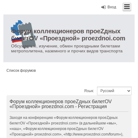
Вход
Форум коллекционеров проеZдных
билетOV «Проездной» proezdnoi.com
Обсуждение, изучение, обмен проездными билетами
метрополитена, наземного и прочих видов транспорта
Список форумов
Язык:
Форум коллекционеров проеZдных билетOV
«Проездной» proezdnoi.com - Регистрация
Заходя на конференцию «Форум коллекционеров проеZдных
билетOV «Проездной» proezdnoi.com» (в дальнейшем «мы»,
«наш», «Форум коллекционеров проеZдных билетOV
«Проездной» proezdnoi.com», «http://www.proezdnoi.com/forum»),