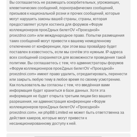
Вы соглашаетесь не размещать оскорбительных, угрожающих,
клеветнических сообщений, порнографических сообщений,
призывов к национальной розни и прочих сообщений, которые
могут нарушить законы вашей страны, страны, которая
предоставляет услуги хостинга для форумов «Форум
коллекционеров проеZдных билетOV «Проездной»
proezdnoi.com» или международное право. Попытки размещения
таких сообщений могут привести к вашему немедленному
отключению от конференции, при этом ваш провайдер будет
поставлен в известность, если мы сочтём это нужным. IP-адреса
всех сообщений сохраняются для возможности проведения такой
политики. Вы соглашаетесь с тем, что администраторы форумов
«Форум коллекционеров проеZдных билетOV «Проездной»
proezdnoi.com» имеют право удалить, отредактировать, перенести
или закрыть любую тему в любое время по своему усмотрению.
Как пользователь вы согласны с тем, что введённая вами
информация будет храниться в базе данных. Хотя эта
информация не будет открыта третьим лицам без вашего
разрешения, ни администрация конференции «Форум
коллекционеров проеZдных билетOV «Проездной»
proezdnoi.com», ни phpBB Limited не может быть ответственна за
действия хакеров, которые могут привести к
несанкционированному доступу к ней.