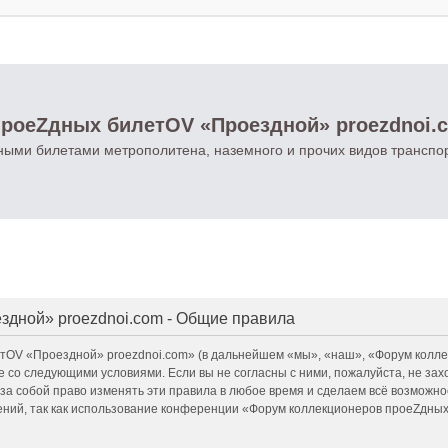
роеZдных билетOV «Проездной» proezdnoi.
ными билетами метрополитена, наземного и прочих видов транспо
дной» proezdnoi.com - Общие правила
OV «Проездной» proezdnoi.com» (в дальнейшем «мы», «наш», «Форум колле
сие со следующими условиями. Если вы не согласны с ними, пожалуйста, не з
 собой право изменять эти правила в любое время и сделаем всё возможное
ений, так как использование конференции «Форум коллекционеров проеZдны