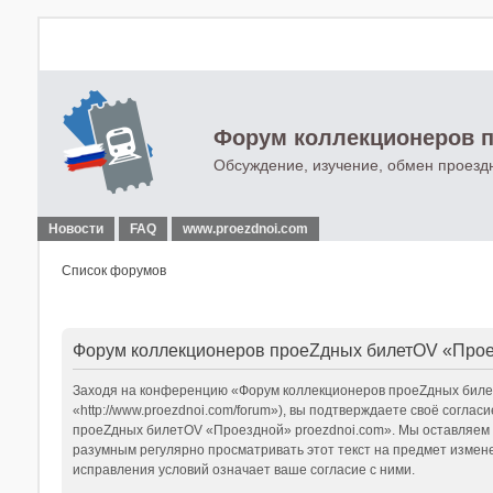
Форум коллекционеров п
Обсуждение, изучение, обмен проезд
Новости
FAQ
www.proezdnoi.com
Список форумов
Форум коллекционеров проеZдных билетOV «Проез
Заходя на конференцию «Форум коллекционеров проеZдных билет
«http://www.proezdnoi.com/forum»), вы подтверждаете своё согла
проеZдных билетOV «Проездной» proezdnoi.com». Мы оставляем за
разумным регулярно просматривать этот текст на предмет измен
исправления условий означает ваше согласие с ними.