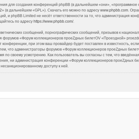
ия для создания конференций phpBB (в дальнейшем «они», «программное о
2
» (в дальнейшем «GPL»). Скачать его можно по адресу
www.phpbb.com
. Огр
ий, и phpBB Limited не несёт ответственности за то, что администрация ко
щайтесь по адресу
https://www.phpbb.com/
.
ветнических сообщений, порнографических сообщений, призывов к национал
 для форумов «Форум коллекционеров проеZдных билетOV «Проездной» proezd
 конференции, при этом ваш провайдер будет поставлен в известность, если
 тем, что администраторы форумов «Форум коллекционеров проеZдных билет
мя по своему усмотрению. Как пользователь вы согласны с тем, что введённа
ения, ни администрация конференции «Форум коллекционеров проеZдных бил
к несанкционированному доступу к ней.