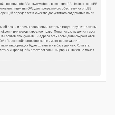
беспечение phpBB», «www.phpbb.com», «phpBB Limited», «phpBB
аничения лицензии GPL для программного обеспечения phpBB
нференций определяет в качестве допустимого содержания и/или
ьной розни и прочих сообщений, которые могут нарушить законы
noi.com» или международное право. Попытки размещения таких
 мы сочтём это нужным. IP-адреса всех сообщений сохраняются
OV «Проездной» proezdnoi.com» имеют право удалить,
я вами информация будет храниться в базе данных. Хотя эта
етOV «Проездной» proezdnoi.com», ни phpBB Limited не может