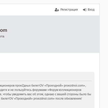
Регистрация
Вход
com
рта
кционеров проеZдных билетOV «Проездной» proezdnoi.com»,
аходите и не пользуйтесь форумами «Форум коллекционеров
, чтобы уведомить вас об этом, однако с вашей стороны было бы
х билетOV «Проездной» proezdnoi.com» после обновления/